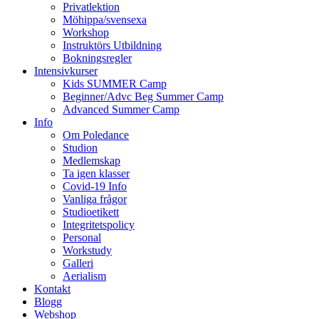
Privatlektion
Möhippa/svensexa
Workshop
Instruktörs Utbildning
Bokningsregler
Intensivkurser
Kids SUMMER Camp
Beginner/Advc Beg Summer Camp
Advanced Summer Camp
Info
Om Poledance
Studion
Medlemskap
Ta igen klasser
Covid-19 Info
Vanliga frågor
Studioetikett
Integritetspolicy
Personal
Workstudy
Galleri
Aerialism
Kontakt
Blogg
Webshop