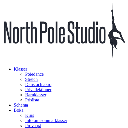
Klasser
Poledance
Stretch
Dans och akro
Privatlektioner
Barnklasser
Prislista
Schema
Boka
Kurs
Info om sommarklasser
Prova på