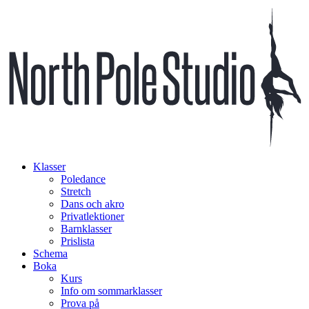
Klasser
Poledance
Stretch
Dans och akro
Privatlektioner
Barnklasser
Prislista
Schema
Boka
Kurs
Info om sommarklasser
Prova på