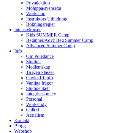
Privatlektion
Möhippa/svensexa
Workshop
Instruktörs Utbildning
Bokningsregler
Intensivkurser
Kids SUMMER Camp
Beginner/Advc Beg Summer Camp
Advanced Summer Camp
Info
Om Poledance
Studion
Medlemskap
Ta igen klasser
Covid-19 Info
Vanliga frågor
Studioetikett
Integritetspolicy
Personal
Workstudy
Galleri
Aerialism
Kontakt
Blogg
Webshop