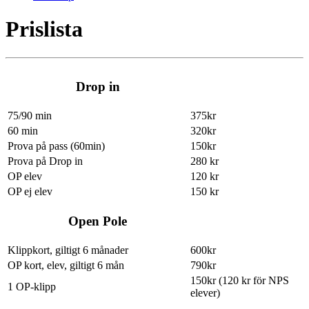
Prislista
Drop in
75/90 min
375kr
60 min
320kr
Prova på pass (60min)
150kr
Prova på Drop in
280 kr
OP elev
120 kr
OP ej elev
150 kr
Open Pole
Klippkort, giltigt 6 månader
600kr
OP kort, elev, giltigt 6 mån
790kr
150kr (120 kr för NPS
1 OP-klipp
elever)