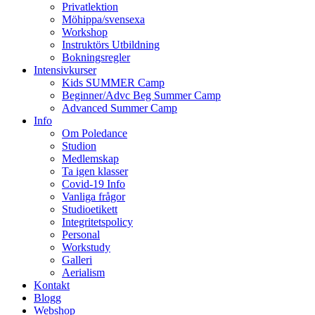
Privatlektion
Möhippa/svensexa
Workshop
Instruktörs Utbildning
Bokningsregler
Intensivkurser
Kids SUMMER Camp
Beginner/Advc Beg Summer Camp
Advanced Summer Camp
Info
Om Poledance
Studion
Medlemskap
Ta igen klasser
Covid-19 Info
Vanliga frågor
Studioetikett
Integritetspolicy
Personal
Workstudy
Galleri
Aerialism
Kontakt
Blogg
Webshop