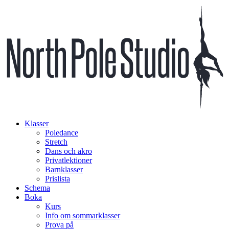
Klasser
Poledance
Stretch
Dans och akro
Privatlektioner
Barnklasser
Prislista
Schema
Boka
Kurs
Info om sommarklasser
Prova på