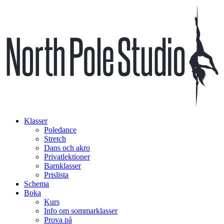
Klasser
Poledance
Stretch
Dans och akro
Privatlektioner
Barnklasser
Prislista
Schema
Boka
Kurs
Info om sommarklasser
Prova på