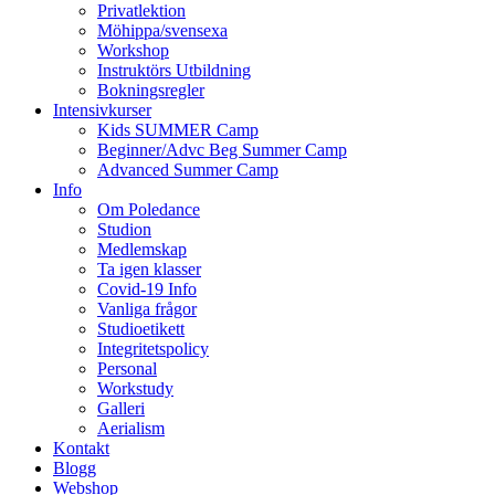
Privatlektion
Möhippa/svensexa
Workshop
Instruktörs Utbildning
Bokningsregler
Intensivkurser
Kids SUMMER Camp
Beginner/Advc Beg Summer Camp
Advanced Summer Camp
Info
Om Poledance
Studion
Medlemskap
Ta igen klasser
Covid-19 Info
Vanliga frågor
Studioetikett
Integritetspolicy
Personal
Workstudy
Galleri
Aerialism
Kontakt
Blogg
Webshop