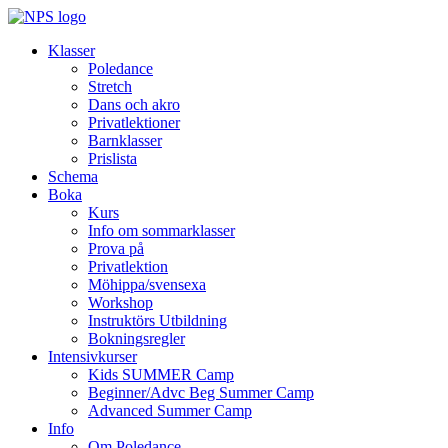
Klasser
Poledance
Stretch
Dans och akro
Privatlektioner
Barnklasser
Prislista
Schema
Boka
Kurs
Info om sommarklasser
Prova på
Privatlektion
Möhippa/svensexa
Workshop
Instruktörs Utbildning
Bokningsregler
Intensivkurser
Kids SUMMER Camp
Beginner/Advc Beg Summer Camp
Advanced Summer Camp
Info
Om Poledance