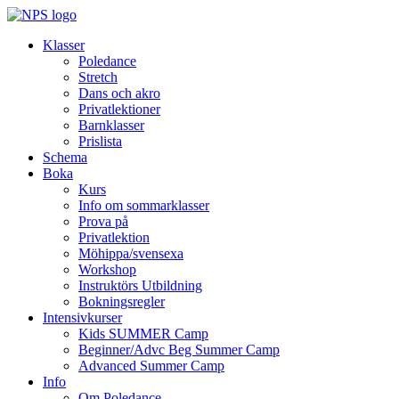
Klasser
Poledance
Stretch
Dans och akro
Privatlektioner
Barnklasser
Prislista
Schema
Boka
Kurs
Info om sommarklasser
Prova på
Privatlektion
Möhippa/svensexa
Workshop
Instruktörs Utbildning
Bokningsregler
Intensivkurser
Kids SUMMER Camp
Beginner/Advc Beg Summer Camp
Advanced Summer Camp
Info
Om Poledance