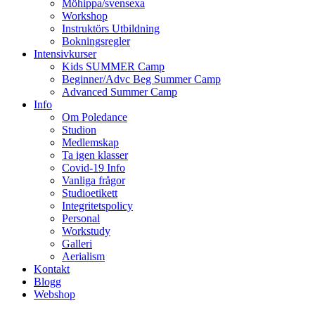
Möhippa/svensexa
Workshop
Instruktörs Utbildning
Bokningsregler
Intensivkurser
Kids SUMMER Camp
Beginner/Advc Beg Summer Camp
Advanced Summer Camp
Info
Om Poledance
Studion
Medlemskap
Ta igen klasser
Covid-19 Info
Vanliga frågor
Studioetikett
Integritetspolicy
Personal
Workstudy
Galleri
Aerialism
Kontakt
Blogg
Webshop