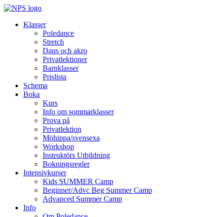
Klasser
Poledance
Stretch
Dans och akro
Privatlektioner
Barnklasser
Prislista
Schema
Boka
Kurs
Info om sommarklasser
Prova på
Privatlektion
Möhippa/svensexa
Workshop
Instruktörs Utbildning
Bokningsregler
Intensivkurser
Kids SUMMER Camp
Beginner/Advc Beg Summer Camp
Advanced Summer Camp
Info
Om Poledance