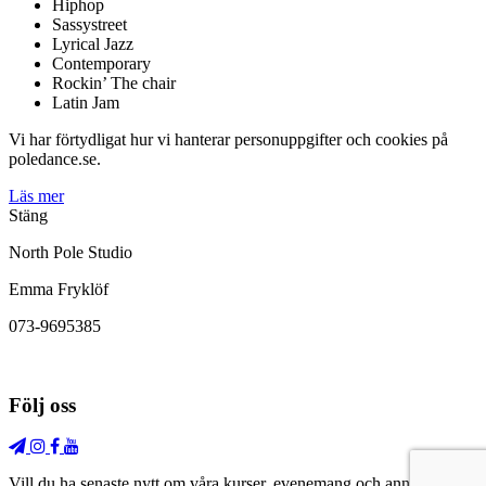
Hiphop
Sassystreet
Lyrical Jazz
Contemporary
Rockin’ The chair
Latin Jam
Vi har förtydligat hur vi hanterar personuppgifter och cookies på
poledance.se.
Läs mer
Stäng
North Pole Studio
Emma Fryklöf
073-9695385
Följ oss
Vill du ha senaste nytt om våra kurser, evenemang och annat