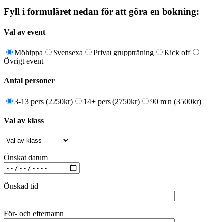
Fyll i formuläret nedan för att göra en bokning:
Val av event
Möhippa
Svensexa
Privat gruppträning
Kick off
Övrigt event
Antal personer
3-13 pers (2250kr)
14+ pers (2750kr)
90 min (3500kr)
Val av klass
Önskat datum
Önskad tid
För- och efternamn