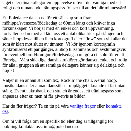
laget eller dina kollegor en upplevelse utöver det vanliga med ett
roligt och utmanande träningspass. Vi ser till att det blir minnesvärt!
Ett Poledance danspass för ett sällskap som firar
möhippa/svensexa/födelsedag är 60min långt och kräver inga
förkunskaper. Vi börjar med en enkel och kort uppvärmning,
fortsätter sedan med att lära oss ett antal olika trick på stången och
sätter ihop dessa till en liten koreografi eller ”flow” som vi kallar det,
som är klart mot slutet av timmen. Vi kör igenom koreografin
synkroniserat ett par gånger, allihop tillsammans och avslutningsvis
får eventuell brud/brudgum/födelsedagsbarn göra ett solo för er att
föreviga. Våra skickliga dansinstruktörer gör dansen enkel och rolig
för alla i gruppen så att samtliga deltagare känner sig delaktiga och
nöjda!
Väljer ni en annan stil som tex, Rockin’ the chair, Aerial hoop,
musikaldans eller annan dansstil ser upplägget liknande ut fast utan
stång. Event i akrobatik och stretch är endast ett träningspass som
anpassas efter er, men ni får givetvis ta bilder.
Har du fler frågor? Ta en titt på våra
vanliga frågor
eller
kontakta
oss
.
Om ni vill fråga om en specifik tid eller dag är tillgänglig för
bokning kontakta oss; info@poledance.se