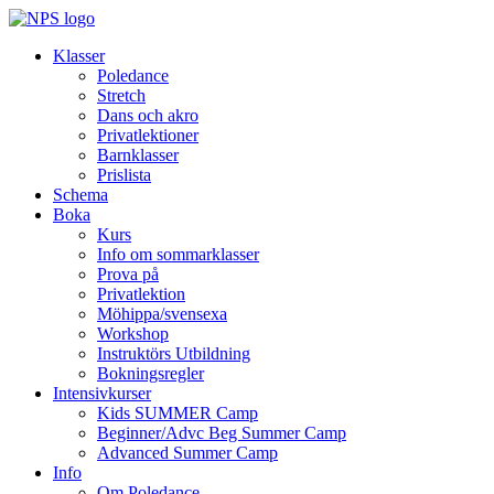
Klasser
Poledance
Stretch
Dans och akro
Privatlektioner
Barnklasser
Prislista
Schema
Boka
Kurs
Info om sommarklasser
Prova på
Privatlektion
Möhippa/svensexa
Workshop
Instruktörs Utbildning
Bokningsregler
Intensivkurser
Kids SUMMER Camp
Beginner/Advc Beg Summer Camp
Advanced Summer Camp
Info
Om Poledance