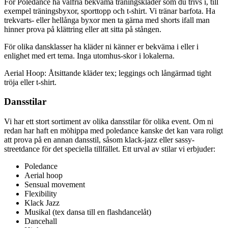
För Poledance ha valfria bekväma träningskläder som du trivs i, till
exempel träningsbyxor, sporttopp och t-shirt. Vi tränar barfota. Ha
trekvarts- eller hellånga byxor men ta gärna med shorts ifall man
hinner prova på klättring eller att sitta på stången.
För olika dansklasser ha kläder ni känner er bekväma i eller i
enlighet med ert tema. Inga utomhus-skor i lokalerna.
Aerial Hoop: Åtsittande kläder tex; leggings och långärmad tight
tröja eller t-shirt.
Dansstilar
Vi har ett stort sortiment av olika dansstilar för olika event. Om ni
redan har haft en möhippa med poledance kanske det kan vara roligt
att prova på en annan dansstil, såsom klack-jazz eller sassy-
streetdance för det speciella tillfället. Ett urval av stilar vi erbjuder:
Poledance
Aerial hoop
Sensual movement
Flexibility
Klack Jazz
Musikal (tex dansa till en flashdancelåt)
Dancehall