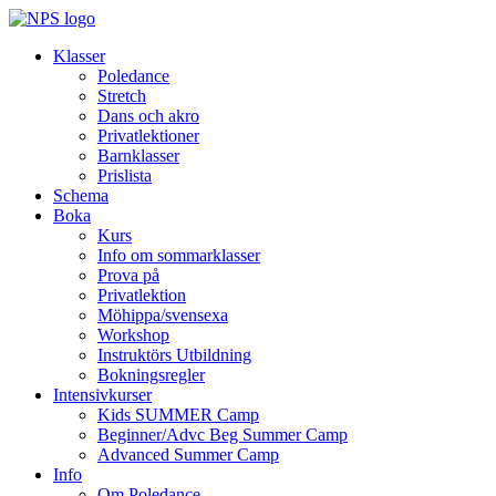
Klasser
Poledance
Stretch
Dans och akro
Privatlektioner
Barnklasser
Prislista
Schema
Boka
Kurs
Info om sommarklasser
Prova på
Privatlektion
Möhippa/svensexa
Workshop
Instruktörs Utbildning
Bokningsregler
Intensivkurser
Kids SUMMER Camp
Beginner/Advc Beg Summer Camp
Advanced Summer Camp
Info
Om Poledance