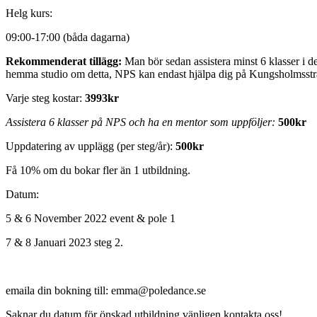
Helg kurs:
09:00-17:00 (båda dagarna)
Rekommenderat tillägg:
Man bör sedan assistera minst 6 klasser i 
hemma studio om detta, NPS kan endast hjälpa dig på Kungsholmsstr
Varje steg kostar:
3993kr
Assistera 6 klasser på NPS och ha en mentor som uppföljer:
500kr
Uppdatering av upplägg (per steg/år):
500kr
Få 10% om du bokar fler än 1 utbildning.
Datum:
5 & 6 November 2022 event & pole 1
7 & 8 Januari 2023 steg 2.
emaila din bokning till: emma@poledance.se
Saknar du datum för önskad utbildning vänligen kontakta oss!