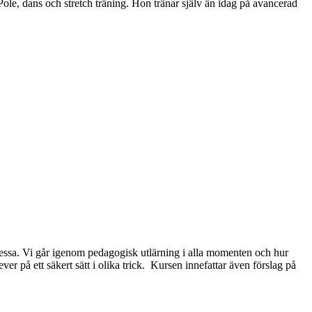
le, dans och stretch träning. Hon tränar själv än idag på avancerad
 dessa. Vi går igenom pedagogisk utlärning i alla momenten och hur
r på ett säkert sätt i olika trick. Kursen innefattar även förslag på