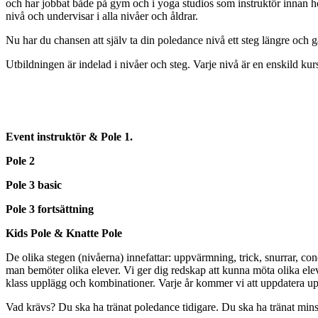
och har jobbat både på gym och i yoga studios som instruktör innan h
nivå och undervisar i alla nivåer och åldrar.
Nu har du chansen att själv ta din poledance nivå ett steg längre och gå
Utbildningen är indelad i nivåer och steg. Varje nivå är en enskild kur
Event instruktör & Pole 1.
Pole 2
Pole 3 basic
Pole 3 fortsättning
Kids Pole & Knatte Pole
De olika stegen (nivåerna) innefattar: uppvärmning, trick, snurrar, c
man bemöter olika elever. Vi ger dig redskap att kunna möta olika elev
klass upplägg och kombinationer. Varje år kommer vi att uppdatera up
Vad krävs? Du ska ha tränat poledance tidigare. Du ska ha tränat minst 