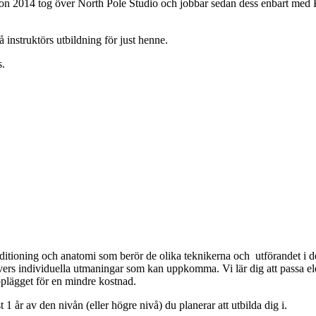
on 2014 tog över North Pole Studio och jobbar sedan dess enbart med Po
 instruktörs utbildning för just henne.
s.
onditioning och anatomi som berör de olika teknikerna och utförandet i
ers individuella utmaningar som kan uppkomma. Vi lär dig att passa eleve
plägget för en mindre kostnad.
1 år av den nivån (eller högre nivå) du planerar att utbilda dig i.