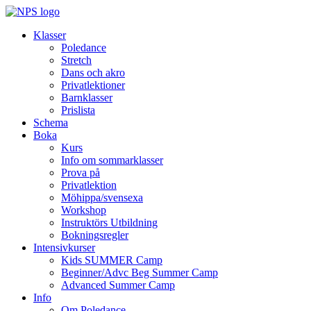
Klasser
Poledance
Stretch
Dans och akro
Privatlektioner
Barnklasser
Prislista
Schema
Boka
Kurs
Info om sommarklasser
Prova på
Privatlektion
Möhippa/svensexa
Workshop
Instruktörs Utbildning
Bokningsregler
Intensivkurser
Kids SUMMER Camp
Beginner/Advc Beg Summer Camp
Advanced Summer Camp
Info
Om Poledance