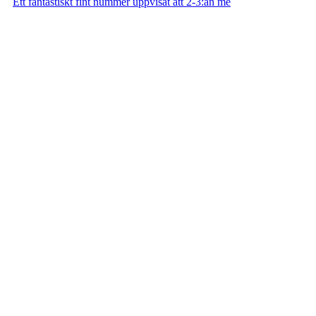
Ett fantastiskt fint nummer uppvisat att 2-3:an me