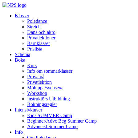
Klasser
Poledance
Stretch
Dans och akro
Privatlektioner
Barnklasser
Prislista
Schema
Boka
Kurs
Info om sommarklasser
Prova på
Privatlektion
Möhippa/svensexa
Workshop
Instruktörs Utbildning
Bokningsregler
Intensivkurser
Kids SUMMER Camp
Beginner/Advc Beg Summer Camp
Advanced Summer Camp
Info
Om Poledance