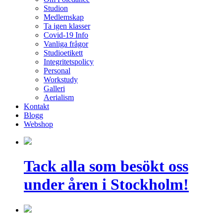
Studion
Medlemskap
Ta igen klasser
Covid-19 Info
Vanliga frågor
Studioetikett
Integritetspolicy
Personal
Workstudy
Galleri
Aerialism
Kontakt
Blogg
Webshop
Tack alla som besökt oss
under åren i Stockholm!