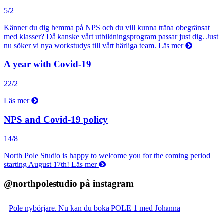
5/2
Känner du dig hemma på NPS och du vill kunna träna obegränsat
med klasser? Då kanske vårt utbildningsprogram passar just dig. Just
nu söker vi nya workstudys till vårt härliga team.
Läs mer
A year with Covid-19
22/2
Läs mer
NPS and Covid-19 policy
14/8
North Pole Studio is happy to welcome you for the coming period
starting August 17th!
Läs mer
@northpolestudio på instagram
Pole nybörjare. Nu kan du boka POLE 1 med Johanna