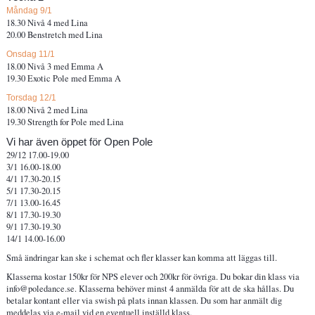
Måndag 9/1
18.30 Nivå 4 med Lina
20.00 Benstretch med Lina
Onsdag 11/1
18.00 Nivå 3 med Emma A
19.30 Exotic Pole med Emma A
Torsdag 12/1
18.00 Nivå 2 med Lina
19.30 Strength for Pole med Lina
Vi har även öppet för Open Pole
29/12 17.00-19.00
3/1 16.00-18.00
4/1 17.30-20.15
5/1 17.30-20.15
7/1 13.00-16.45
8/1 17.30-19.30
9/1 17.30-19.30
14/1 14.00-16.00
Små ändringar kan ske i schemat och fler klasser kan komma att läggas till.
Klasserna kostar 150kr för NPS elever och 200kr för övriga. Du bokar din klass via
info@poledance.se. Klasserna behöver minst 4 anmälda för att de ska hållas. Du
betalar kontant eller via swish på plats innan klassen. Du som har anmält dig
meddelas via e-mail vid en eventuell inställd klass.