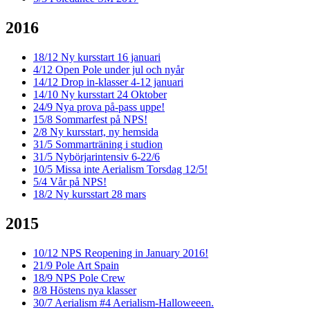
2016
18/12
Ny kursstart 16 januari
4/12
Open Pole under jul och nyår
14/12
Drop in-klasser 4-12 januari
14/10
Ny kursstart 24 Oktober
24/9
Nya prova på-pass uppe!
15/8
Sommarfest på NPS!
2/8
Ny kursstart, ny hemsida
31/5
Sommarträning i studion
31/5
Nybörjarintensiv 6-22/6
10/5
Missa inte Aerialism Torsdag 12/5!
5/4
Vår på NPS!
18/2
Ny kursstart 28 mars
2015
10/12
NPS Reopening in January 2016!
21/9
Pole Art Spain
18/9
NPS Pole Crew
8/8
Höstens nya klasser
30/7
Aerialism #4 Aerialism-Halloweeen.