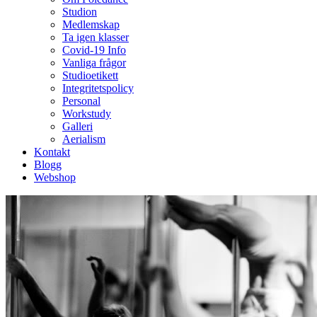
Studion
Medlemskap
Ta igen klasser
Covid-19 Info
Vanliga frågor
Studioetikett
Integritetspolicy
Personal
Workstudy
Galleri
Aerialism
Kontakt
Blogg
Webshop