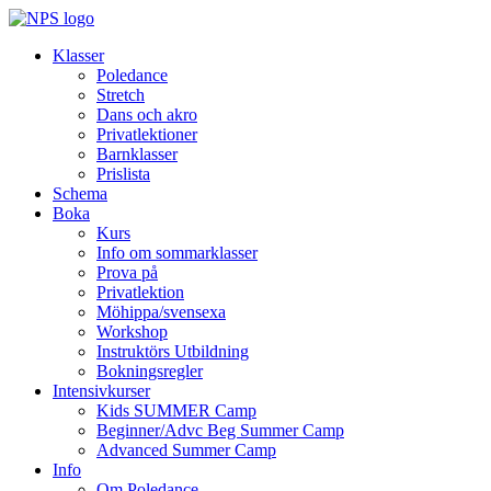
Klasser
Poledance
Stretch
Dans och akro
Privatlektioner
Barnklasser
Prislista
Schema
Boka
Kurs
Info om sommarklasser
Prova på
Privatlektion
Möhippa/svensexa
Workshop
Instruktörs Utbildning
Bokningsregler
Intensivkurser
Kids SUMMER Camp
Beginner/Advc Beg Summer Camp
Advanced Summer Camp
Info
Om Poledance