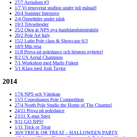
27/7
Aerialism #3
1/7
Vi renoverar studion under juli månad!
20/4
Summer Intensive
2/4
Öppettider under påsk
19/3
Trivselregler
25/2
Oleg är NPS nya handstandsinstruktör
20/2
Pole Art Italy
15/2
Latin Pole class & Showcase 6/3
18/9
Min resa
11/8
Prova på poledance och höstens nyheter!
8/2
US Aerial Champion
7/1
Workshop med Marlo Fisken
5/1
Klass med Josh Taylor
2014
17/6
NPS och Vänskap
15/5
Copenhagen Pole Competition
27/4
North Pole Studio the Home of The Champs!
24/11
Prova på poledance
23/11
X-mas Spex
9/11
GO NPS!
1/11
Trick or Treat
30/9
TRICK OR TREAT – HALLOWEEN PARTY