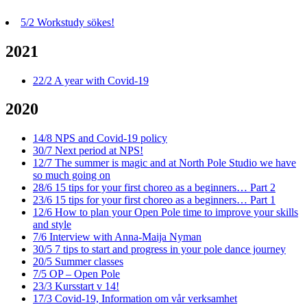
5/2
Workstudy sökes!
2021
22/2
A year with Covid-19
2020
14/8
NPS and Covid-19 policy
30/7
Next period at NPS!
12/7
The summer is magic and at North Pole Studio we have
so much going on
28/6
15 tips for your first choreo as a beginners… Part 2
23/6
15 tips for your first choreo as a beginners… Part 1
12/6
How to plan your Open Pole time to improve your skills
and style
7/6
Interview with Anna-Maija Nyman
30/5
7 tips to start and progress in your pole dance journey
20/5
Summer classes
7/5
OP – Open Pole
23/3
Kursstart v 14!
17/3
Covid-19, Information om vår verksamhet