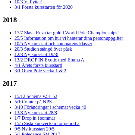
10/3
Vi flyttar!
8/1
Första kursstarten för 2020
2018
17/7
Slava Ruza tar guld i World Pole Championships!
25/5
Information om hur vi hanterar dina personuppgifter
10/5
Ny kursstart och sommarens klasser
20/3
Studion stängd över påsk
12/3
Ny kursstart 19/3!
13/2
DROP IN Exotic med Emma A
4/1
Årets första kursstart!
3/1
Open Pole vecka 1 & 2
2017
15/12
Schema v.51-52
5/10
Vinter på NPS
3/10
Förändringar i schemat vecka 40
13/8
Ny kursstart 28/8
1/7
Drop in i sommar
15/5
Sista kursveckan för period 2
9/5
Ny kursstart 29/5
5/3
Poledance SM 2017