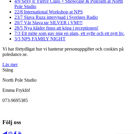
4/9
Sexy n’ Fierce Class + Showcase & PoleJam at North
Pole Studio
22/8
International Workshop at NPS
23/7
Slava Ruza intervjuad i Sveriges Radio
20/7
Vår Slava tar SILVER i VM!!!
28/5
Nya kläder finns att köpa i receptionen!
7/3
Ett möte som gav mig en plats, ett syfte och ett nytt liv.
3/3
NPS FAMILY NIGHT
Vi har förtydligat hur vi hanterar personuppgifter och cookies på
poledance.se.
Läs mer
Stäng
North Pole Studio
Emma Fryklöf
073-9695385
Följ oss