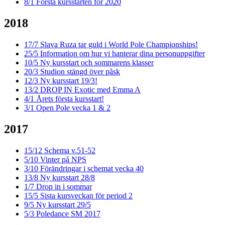
8/1
Första kursstarten för 2020
2018
17/7
Slava Ruza tar guld i World Pole Championships!
25/5
Information om hur vi hanterar dina personuppgifter
10/5
Ny kursstart och sommarens klasser
20/3
Studion stängd över påsk
12/3
Ny kursstart 19/3!
13/2
DROP IN Exotic med Emma A
4/1
Årets första kursstart!
3/1
Open Pole vecka 1 & 2
2017
15/12
Schema v.51-52
5/10
Vinter på NPS
3/10
Förändringar i schemat vecka 40
13/8
Ny kursstart 28/8
1/7
Drop in i sommar
15/5
Sista kursveckan för period 2
9/5
Ny kursstart 29/5
5/3
Poledance SM 2017