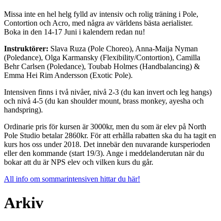
Missa inte en hel helg fylld av intensiv och rolig träning i Pole,
Contortion och Acro, med några av världens bästa aerialister.
Boka in den 14-17 Juni i kalendern redan nu!
Instruktörer:
Slava Ruza (Pole Choreo), Anna-Maija Nyman
(Poledance), Olga Karmansky (Flexibility/Contortion), Camilla
Behr Carlsen (Poledance), Toubab Holmes (Handbalancing) &
Emma Hei Rim Andersson (Exotic Pole).
Intensiven finns i två nivåer, nivå 2-3 (du kan invert och leg hangs)
och nivå 4-5 (du kan shoulder mount, brass monkey, ayesha och
handspring).
Ordinarie pris för kursen är 3000kr, men du som är elev på North
Pole Studio betalar 2860kr. För att erhålla rabatten ska du ha tagit en
kurs hos oss under 2018. Det innebär den nuvarande kursperioden
eller den kommande (start 19/3). Ange i meddelanderutan när du
bokar att du är NPS elev och vilken kurs du går.
All info om sommarintensiven hittar du här!
Arkiv