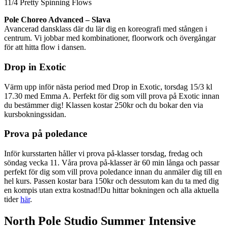
11/4 Pretty Spinning Flows
Pole Choreo Advanced – Slava
Avancerad dansklass där du lär dig en koreografi med stången i
centrum. Vi jobbar med kombinationer, floorwork och övergångar
för att hitta flow i dansen.
Drop in Exotic
Värm upp inför nästa period med Drop in Exotic, torsdag 15/3 kl
17.30 med Emma A. Perfekt för dig som vill prova på Exotic innan
du bestämmer dig! Klassen kostar 250kr och du bokar den via
kursbokningssidan.
Prova på poledance
Inför kursstarten håller vi prova på-klasser torsdag, fredag och
söndag vecka 11. Våra prova på-klasser är 60 min långa och passar
perfekt för dig som vill prova poledance innan du anmäler dig till en
hel kurs. Passen kostar bara 150kr och dessutom kan du ta med dig
en kompis utan extra kostnad!Du hittar bokningen och alla aktuella
tider
här
.
North Pole Studio Summer Intensive