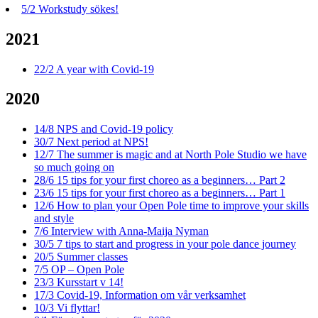
5/2
Workstudy sökes!
2021
22/2
A year with Covid-19
2020
14/8
NPS and Covid-19 policy
30/7
Next period at NPS!
12/7
The summer is magic and at North Pole Studio we have
so much going on
28/6
15 tips for your first choreo as a beginners… Part 2
23/6
15 tips for your first choreo as a beginners… Part 1
12/6
How to plan your Open Pole time to improve your skills
and style
7/6
Interview with Anna-Maija Nyman
30/5
7 tips to start and progress in your pole dance journey
20/5
Summer classes
7/5
OP – Open Pole
23/3
Kursstart v 14!
17/3
Covid-19, Information om vår verksamhet
10/3
Vi flyttar!