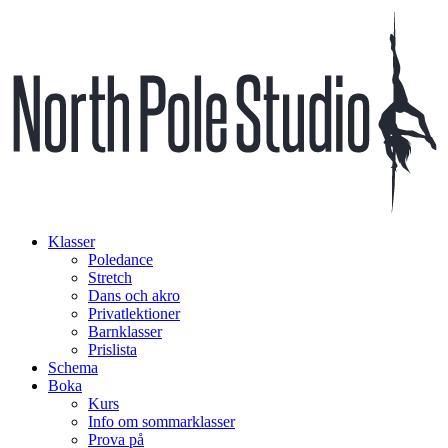
Klasser
Poledance
Stretch
Dans och akro
Privatlektioner
Barnklasser
Prislista
Schema
Boka
Kurs
Info om sommarklasser
Prova på