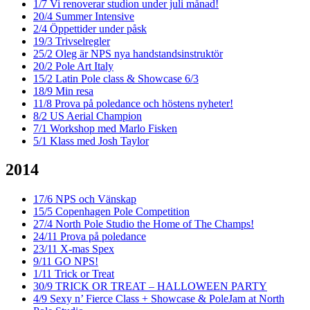
1/7
Vi renoverar studion under juli månad!
20/4
Summer Intensive
2/4
Öppettider under påsk
19/3
Trivselregler
25/2
Oleg är NPS nya handstandsinstruktör
20/2
Pole Art Italy
15/2
Latin Pole class & Showcase 6/3
18/9
Min resa
11/8
Prova på poledance och höstens nyheter!
8/2
US Aerial Champion
7/1
Workshop med Marlo Fisken
5/1
Klass med Josh Taylor
2014
17/6
NPS och Vänskap
15/5
Copenhagen Pole Competition
27/4
North Pole Studio the Home of The Champs!
24/11
Prova på poledance
23/11
X-mas Spex
9/11
GO NPS!
1/11
Trick or Treat
30/9
TRICK OR TREAT – HALLOWEEN PARTY
4/9
Sexy n’ Fierce Class + Showcase & PoleJam at North