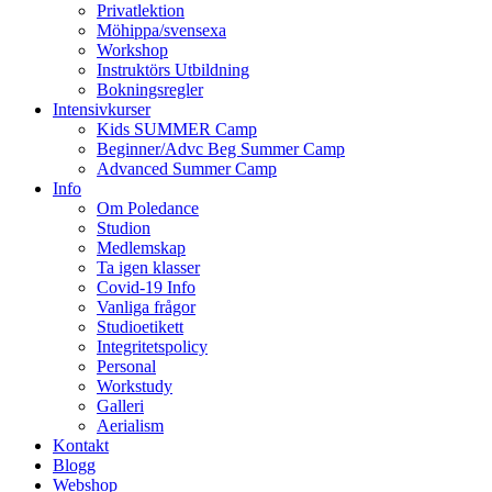
Privatlektion
Möhippa/svensexa
Workshop
Instruktörs Utbildning
Bokningsregler
Intensivkurser
Kids SUMMER Camp
Beginner/Advc Beg Summer Camp
Advanced Summer Camp
Info
Om Poledance
Studion
Medlemskap
Ta igen klasser
Covid-19 Info
Vanliga frågor
Studioetikett
Integritetspolicy
Personal
Workstudy
Galleri
Aerialism
Kontakt
Blogg
Webshop