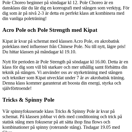
Pole Choreo beginner på söndagar kl 12. Pole Choreo är en
dansklass där du lär dig en koreografi med stången som verktyg. För
dig som är på nivå 2-3 är detta en perfekt klass att kombinera med
din vanliga poleträning!
Acro Pole och Pole Strength med Kipat
Kipat är kvar på schemat med klassen Acro Pole, en akrobatisk
poleklass med influenser från Chinese Pole. Nu till nytt, lägre pris!
Du hittar klassen på måndagar kl 19.10.
Nytt för perioden är Pole Strength på söndagar kl 16.00. Detta är en
klass för dig som vill bli starkare och mer uthållig samt förbättra din
teknik på stången. Vi använder oss av styrketräning med stången
och tekniker som Kipat utvecklat under 7 år av akrobatisk träning.
Denna klass kommer garanterat att boosta din energi, styrka och
självförtroende!
Tricks & Spinny Pole
Vår spinnyfokuserade klass Tricks & Spinny Pole är kvar på
schemat. På klassen jobbar vi dels med conditioning och trick på
statisk stång men fokuserar på att sätta ihop fina flows och
kombinationer på spinny (roterande stång). Tisdagar 19.05 med