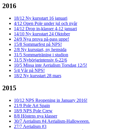
2016
18/12
Ny kursstart 16 januari
4/12
Open Pole under jul och nyår
14/12
Drop in-klasser 4-12 januari
14/10
Ny kursstart 24 Oktober
24/9
Nya prova på-pass uppe!
15/8
Sommarfest på NPS!
2/8
Ny kursstart, ny hemsida
31/5
Sommarträning i studion
31/5
Nybörjarintensiv 6-22/6
10/5
Missa inte Aerialism Torsdag 12/5!
5/4
Vår på NPS!
18/2
Ny kursstart 28 mars
2015
10/12
NPS Reopening in January 2016!
21/9
Pole Art Spain
18/9
NPS Pole Crew
8/8
Höstens nya klasser
30/7
Aerialism #4 Aerialism-Halloweeen.
27/7
Aerialism #3